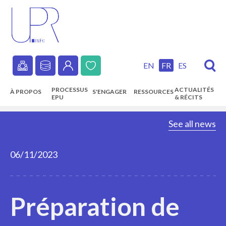
Skip
to
main
content
EN
FR
ES
Secondary
PROCESSUS
ACTUALITÉS
À PROPOS
S'ENGAGER
RESSOURCES
navigation
EPU
& RÉCITS
Main
See all news
navigation
06/11/2023
Préparation de