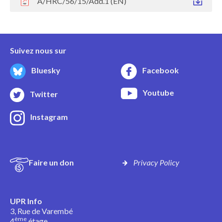
A/HRC/56/15/Add.1 (EN)
Suivez nous sur
Bluesky
Facebook
Youtube
Twitter
Instagram
Faire un don
Privacy Policy
UPR Info
3, Rue de Varembé
ème
4
étage