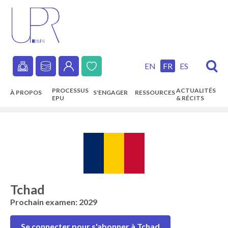
Skip
to
main
content
EN
FR
ES
Secondary
PROCESSUS
ACTUALITÉS
À PROPOS
S'ENGAGER
RESSOURCES
navigation
EPU
& RÉCITS
Main
navigation
Tchad
Prochain examen: 2029
Se connecter pour s'abonner à Tchad