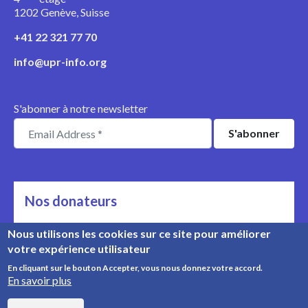
1202 Genève, Suisse
+41 22 321 77 70
info@upr-info.org
S'abonner à notre newsletter
Nos donateurs
Ils nous soutiennent
Nous utilisons les cookies sur ce site pour améliorer
votre expérience utilisateur
Rencontrez nos donateurs
En cliquant sur le bouton Accepter, vous nous donnez votre accord.
En savoir plus
© Copyright 2008-2026, UPR Info | Organisation n° CHE-