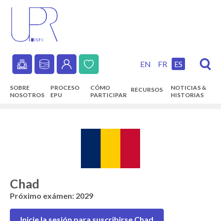
Skip
to
main
content
EN
FR
ES
Secondary
SOBRE
PROCESO
CÓMO
NOTICIAS &
RECURSOS
navigation
NOSOTROS
EPU
PARTICIPAR
HISTORIAS
Main
navigation
Chad
Próximo exámen: 2029
Inicie la sesión para suscribirse Chad