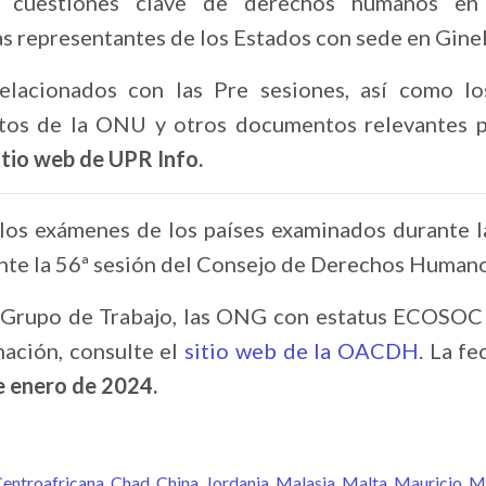
s cuestiones clave de derechos humanos en
as representantes de los Estados con sede en Gine
lacionados con las Pre sesiones, así como los
tos de la ONU y otros documentos relevantes 
sitio web de UPR Info.
 los exámenes de los países examinados durante 
nte la 56ª sesión del Consejo de Derechos Humano
l Grupo de Trabajo, las ONG con estatus ECOSOC
mación, consulte el
sitio web de la OACDH
. La fe
e enero de 2024.
Centroafricana
Chad
China
Jordania
Malasia
Malta
Mauricio
M