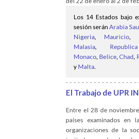
del 22 de enero al 2 de f
Los 14 Estados bajo e
sesión serán
Arabia Sau
Nigeria
,
Mauricio
,
Malasia
,
Republic
Monaco
,
Belice
,
Chad
,
y
Malta
.
El Trabajo de UPR IN
Entre el 28 de noviembre
países examinados en la
organizaciones de la soc