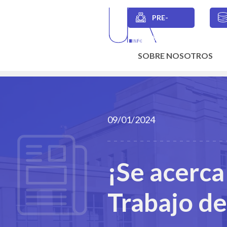
Skip
to
PRE-
main
Secondary
content
SESIONES
navigation
SOBRE NOSOTROS
Main
navigation
09/01/2024
¡Se acerca
Trabajo de