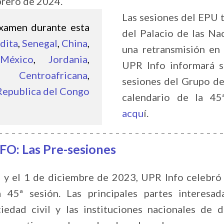
ebrero de 2024.
Las sesiones del EPU t
xamen durante esta
del Palacio de las Na
dita
,
Senegal
,
China
,
una retransmisión en 
México
,
Jordania
,
UPR Info informará s
a Centroafricana
,
sesiones del Grupo de 
Republica del Congo
calendario de la 45
acqu
í.
FO: Las Pre-sesiones
 y el 1 de diciembre de 2023, UPR Info celebró 
 45ª sesión. Las principales partes interes
iedad civil y las instituciones nacionales de