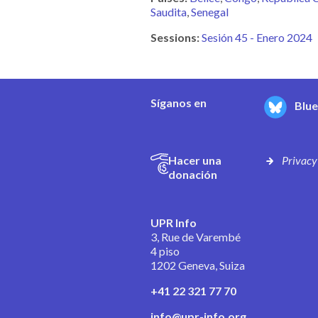
Saudita
Senegal
Sessions:
Sesión 45 - Enero 2024
Síganos en
Blu
Hacer una
Privacy
donación
UPR Info
3, Rue de Varembé
4 piso
1202 Geneva, Suiza
+41 22 321 77 70
info@upr-info.org