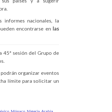
 sus países y a sugerir
bra.
 informes nacionales, la
pueden encontrarse en
las
la 45ª sesión del Grupo de
s.
 podrán organizar eventos
cha límite para solicitar un
éxico
Mónaco
Nigeria
Arabia