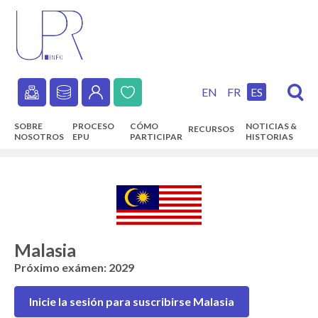
Skip
to
main
content
EN
FR
ES
Secondary
SOBRE
PROCESO
CÓMO
NOTICIAS &
RECURSOS
navigation
NOSOTROS
EPU
PARTICIPAR
HISTORIAS
Main
navigation
Malasia
Próximo exámen: 2029
Inicie la sesión para suscribirse Malasia