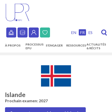
Skip
to
main
content
EN
FR
ES
Secondary
PROCESSUS
ACTUALITÉS
À PROPOS
S'ENGAGER
RESSOURCES
navigation
EPU
& RÉCITS
Main
navigation
Islande
Prochain examen: 2027