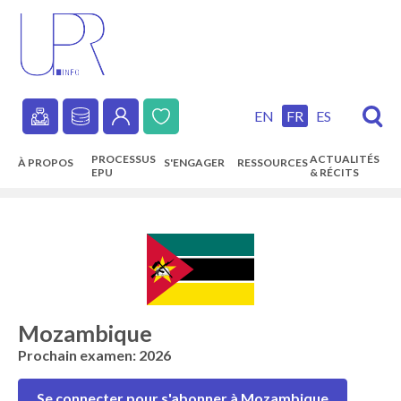
Skip
to
main
content
EN
FR
ES
Secondary
PROCESSUS
ACTUALITÉS
À PROPOS
S'ENGAGER
RESSOURCES
navigation
EPU
& RÉCITS
Main
navigation
Mozambique
Prochain examen: 2026
Se connecter pour s'abonner à Mozambique