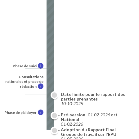
Phase de suivi
i
Consultations
nationales et phase de
rédaction
i
Date limite pour le rapport des
parties prenantes
10-10-2025
Phase de plaidoyer
i
Date limite pour le Rapport
Pré-session
01-02-2026
National
01-02-2026
Adoption du Rapport Final
09-2026
Groupe de travail sur l'EPU
01-05-2026