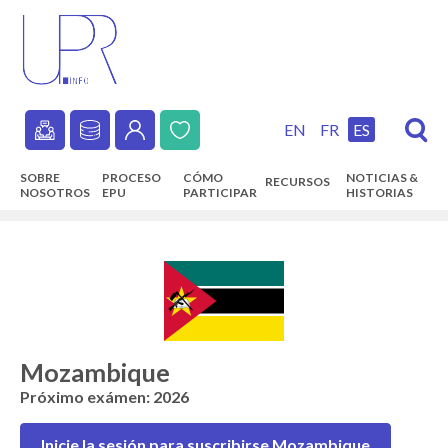
Skip
to
main
content
EN
FR
ES
Secondary
SOBRE
PROCESO
CÓMO
NOTICIAS &
RECURSOS
navigation
NOSOTROS
EPU
PARTICIPAR
HISTORIAS
Main
navigation
Mozambique
Próximo exámen: 2026
Inicie la sesión para suscribirse Mozambique