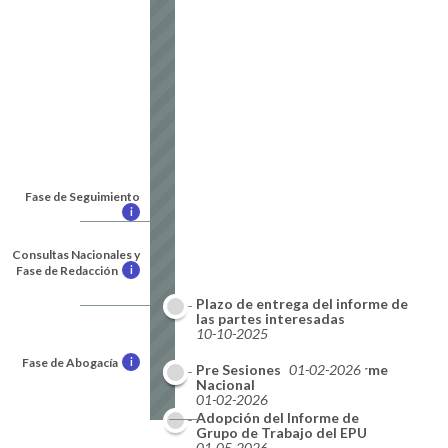
Fase de Seguimiento
i
Consultas Nacionales y
Fase de Redacción
i
Plazo de entrega del informe de
las partes interesadas
10-10-2025
Fase de Abogacía
i
Plazo de entrega del informe
Pre Sesiones
01-02-2026
Nacional
01-02-2026
Adopción del Informe de
Resultados
Grupo de Trabajo del EPU
09-2026
01-05-2026