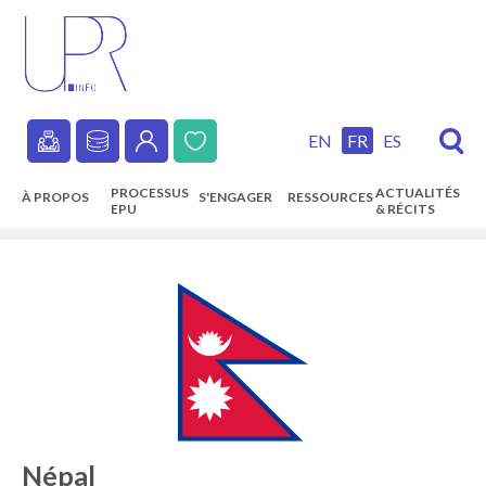
Skip
to
main
content
EN
FR
ES
Secondary
PROCESSUS
ACTUALITÉS
À PROPOS
S'ENGAGER
RESSOURCES
navigation
EPU
& RÉCITS
Main
navigation
Népal