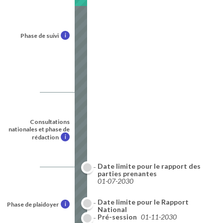
Phase de suivi
i
Consultations
nationales et phase de
rédaction
i
Date limite pour le rapport des
parties prenantes
01-07-2030
Date limite pour le Rapport
Phase de plaidoyer
i
National
01-10-2030
Pré-session
01-11-2030