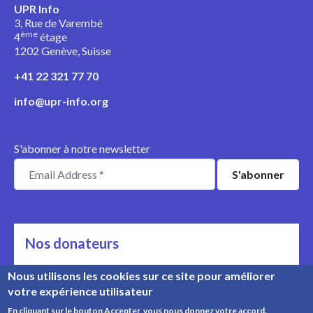
UPR Info
3, Rue de Varembé
ème
4
étage
1202 Genève, Suisse
+41 22 321 77 70
info@upr-info.org
S'abonner à notre newsletter
Nos donateurs
Ils nous soutiennent
Nous utilisons les cookies sur ce site pour améliorer
votre expérience utilisateur
Rencontrez nos donateurs
En cliquant sur le bouton Accepter, vous nous donnez votre accord.