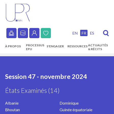
Skip
to
main
content
EN
FR
ES
Secondary
PROCESSUS
ACTUALITÉS
À PROPOS
S'ENGAGER
RESSOURCES
navigation
EPU
& RÉCITS
Main
navigation
Session 47 - novembre 2024
États Examinés (14)
Albanie
Dominique
Bhoutan
Guinée équatoriale