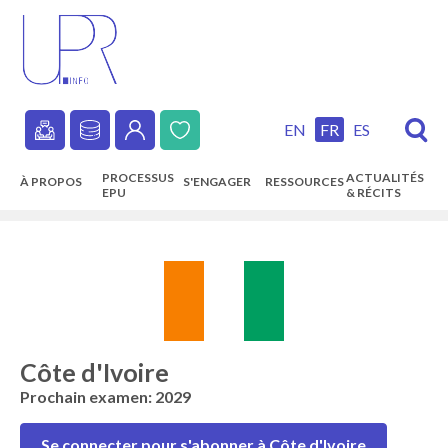
Skip
to
main
content
EN
FR
ES
Secondary
PROCESSUS
ACTUALITÉS
À PROPOS
S'ENGAGER
RESSOURCES
navigation
EPU
& RÉCITS
Main
navigation
Côte d'Ivoire
Prochain examen: 2029
Se connecter pour s'abonner à Côte d'Ivoire