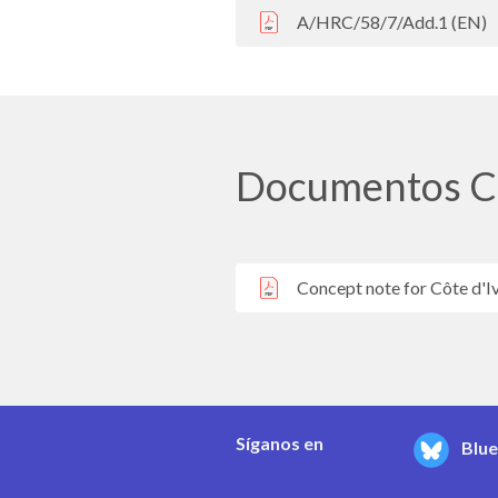
A/HRC/58/7/Add.1 (EN)
Documentos C
Concept note for Côte d'Iv
Síganos en
Blu