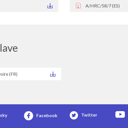
A/HRC/58/7 (ES)
lave
oire (FR)
Twitter
esky
Facebook