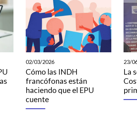
02/03/2026
23/0
EPU
Cómo las INDH
La s
as
francófonas están
Cos
haciendo que el EPU
pri
cuente