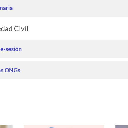
naria
edad Civil
re-sesión
as ONGs