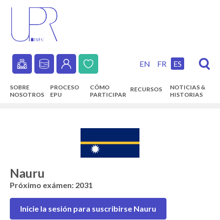
Skip
to
main
content
EN
FR
ES
Secondary
SOBRE
PROCESO
CÓMO
NOTICIAS &
RECURSOS
navigation
NOSOTROS
EPU
PARTICIPAR
HISTORIAS
Main
navigation
Nauru
Próximo exámen: 2031
Inicie la sesión para suscribirse Nauru