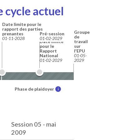
 cycle actuel
Date limite pour le
rapport des parties
Groupe
prenantes
Pré-session
de
01-11-2028
01-02-2029
Date limite
travail
pour le
sur
Rapport
l'EPU
National
01-05-
01-02-2029
2029
Phase de plaidoyer
i
Session 05 - mai
2009