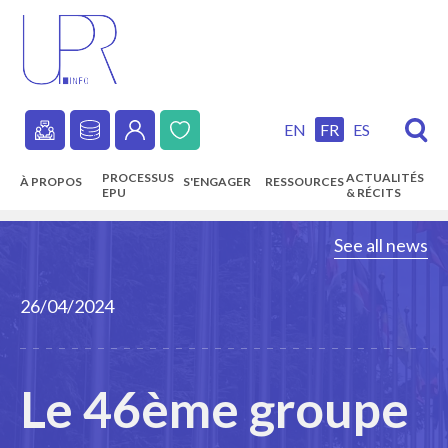
Skip
to
main
content
EN
FR
ES
Secondary
PROCESSUS
ACTUALITÉS
À PROPOS
S'ENGAGER
RESSOURCES
navigation
EPU
& RÉCITS
Main
See all news
navigation
26/04/2024
Le 46ème groupe