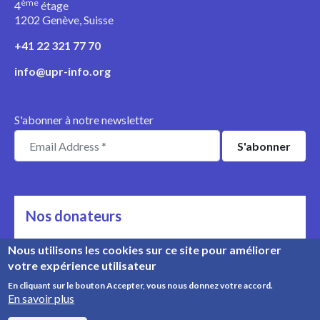
ème
4
étage
1202 Genève, Suisse
+41 22 321 77 70
info@upr-info.org
S'abonner à notre newsletter
Nos donateurs
Ils nous soutiennent
Nous utilisons les cookies sur ce site pour améliorer
votre expérience utilisateur
Rencontrez nos donateurs
En cliquant sur le bouton Accepter, vous nous donnez votre accord.
En savoir plus
© Copyright 2008-2026, UPR Info | Organisation n° CHE-