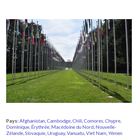
Pays:
Afghanistan
Cambodge
Chili
Comores
Chypre
Dominique
Érythrée
Macédoine du Nord
Nouvelle-
Zélande
Slovaquie
Uruguay
Vanuatu
Viet Nam
Yémen