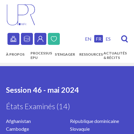
Skip
to
main
content
EN
FR
ES
Secondary
PROCESSUS
ACTUALITÉS
À PROPOS
S'ENGAGER
RESSOURCES
navigation
EPU
& RÉCITS
Main
navigation
Session 46 - mai 2024
États Examinés (14)
Afghanistan
République dominicaine
Cambodge
Slovaquie