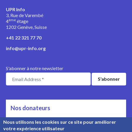
UPR Info
3, Rue de Varembé
ème
4
étage
1202 Genève, Suisse
+41 22 321 77 70
info@upr-info.org
S'abonner à notre newsletter
Nos donateurs
Ils nous soutiennent
Nous utilisons les cookies sur ce site pour améliorer
votre expérience utilisateur
Rencontrez nos donateurs