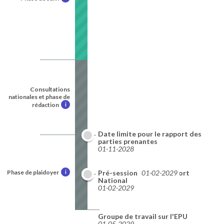
Consultations
nationales et phase de
rédaction
i
Date limite pour le rapport des
parties prenantes
01-11-2028
Phase de plaidoyer
i
Date limite pour le Rapport
Pré-session
01-02-2029
National
01-02-2029
Groupe de travail sur l'EPU
01-05-2029