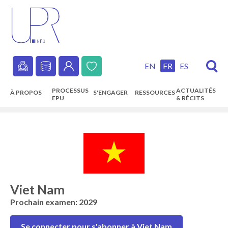
Skip
to
main
content
EN
FR
ES
Secondary
PROCESSUS
ACTUALITÉS
À PROPOS
S'ENGAGER
RESSOURCES
navigation
EPU
& RÉCITS
Main
navigation
Viet Nam
Prochain examen: 2029
Se connecter pour s'abonner à Viet Nam