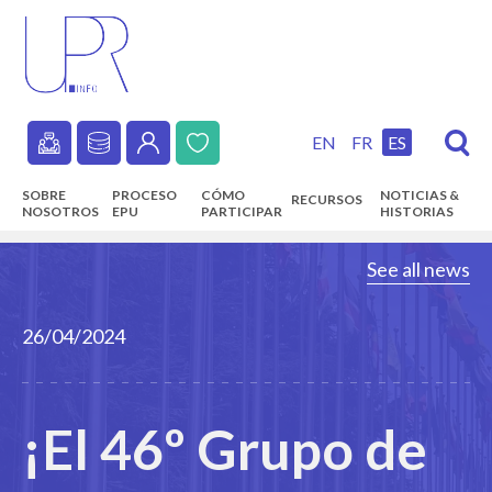
Skip
to
main
content
EN
FR
ES
Secondary
SOBRE
PROCESO
CÓMO
NOTICIAS &
RECURSOS
navigation
NOSOTROS
EPU
PARTICIPAR
HISTORIAS
Main
See all news
navigation
26/04/2024
¡El 46º Grupo de