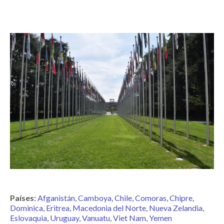
Países:
Afganistán
Camboya
Chile
Comoras
Chipre
Dominica
Eritrea
Macedonia del Norte
Nueva Zelandia
Eslovaquia
Uruguay
Vanuatu
Viet Nam
Yemen