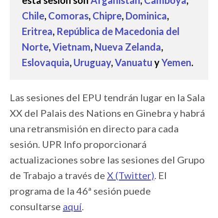
esta sesión son
Afganistán
,
Camboya
,
Chile
,
Comoras
,
Chipre
,
Dominica
,
Eritrea
,
República de Macedonia del
Norte
,
Vietnam
,
Nueva Zelanda
,
Eslovaquia
,
Uruguay
,
Vanuatu
y
Yemen
.
Las sesiones del EPU tendrán lugar en la Sala
XX del Palais des Nations en Ginebra y habrá
una retransmisión en directo para cada
sesión. UPR Info proporcionará
actualizaciones sobre las sesiones del Grupo
de Trabajo a través de
X (Twitter)
. El
programa de la 46ª sesión puede
consultarse
aquí
.