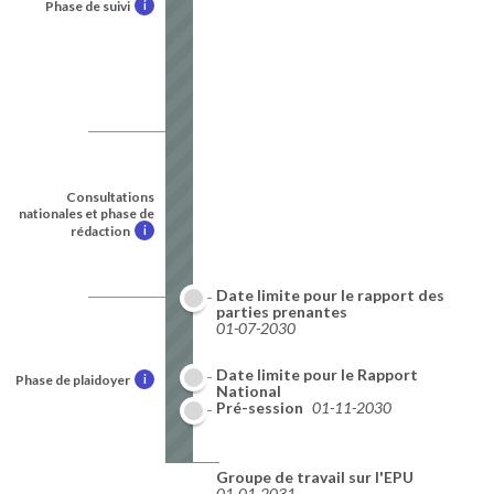
Phase de suivi
i
Consultations
nationales et phase de
rédaction
i
Date limite pour le rapport des
parties prenantes
01-07-2030
Date limite pour le Rapport
Phase de plaidoyer
i
National
01-10-2030
Pré-session
01-11-2030
Groupe de travail sur l'EPU
01-01-2031