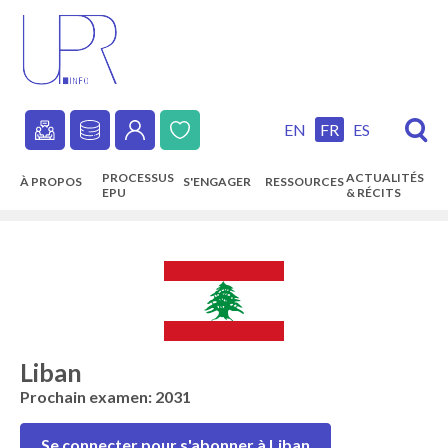
Skip
to
main
content
EN
FR
ES
Secondary
PROCESSUS
ACTUALITÉS
À PROPOS
S'ENGAGER
RESSOURCES
navigation
EPU
& RÉCITS
Main
navigation
Liban
Prochain examen: 2031
Se connecter pour s'abonner à Liban