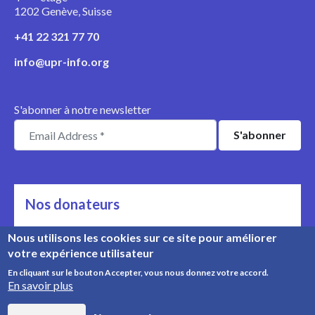
1202 Genève, Suisse
+41 22 321 77 70
info@upr-info.org
S'abonner à notre newsletter
Nos donateurs
Ils nous soutiennent
Nous utilisons les cookies sur ce site pour améliorer
votre expérience utilisateur
Rencontrez nos donateurs
En cliquant sur le bouton Accepter, vous nous donnez votre accord.
En savoir plus
© Copyright 2008-2026, UPR Info | Organisation n° CHE-
454.230.023