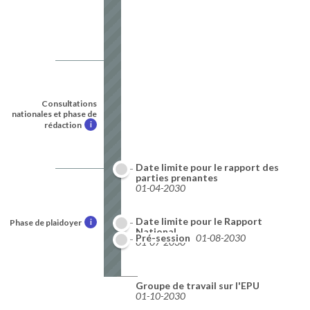
Consultations
nationales et phase de
rédaction
i
Date limite pour le rapport des
parties prenantes
01-04-2030
Date limite pour le Rapport
Phase de plaidoyer
i
National
Pré-session
01-08-2030
01-07-2030
Groupe de travail sur l'EPU
01-10-2030