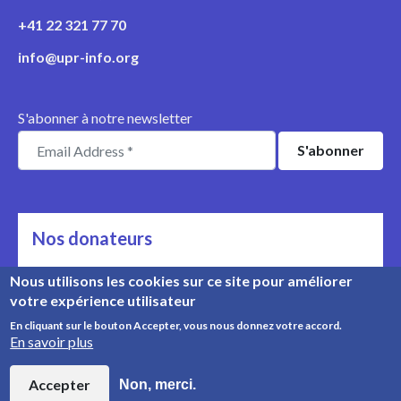
+41 22 321 77 70
info@upr-info.org
S'abonner à notre newsletter
Nos donateurs
Ils nous soutiennent
Nous utilisons les cookies sur ce site pour améliorer
votre expérience utilisateur
Rencontrez nos donateurs
En cliquant sur le bouton Accepter, vous nous donnez votre accord.
En savoir plus
© Copyright 2008-2026, UPR Info | Organisation n° CHE-
454.230.023
Accepter
Non, merci.