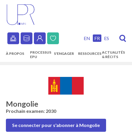
Skip
to
main
content
EN
FR
ES
Secondary
PROCESSUS
ACTUALITÉS
À PROPOS
S'ENGAGER
RESSOURCES
navigation
EPU
& RÉCITS
Main
navigation
Mongolie
Prochain examen: 2030
Se connecter pour s'abonner à Mongolie