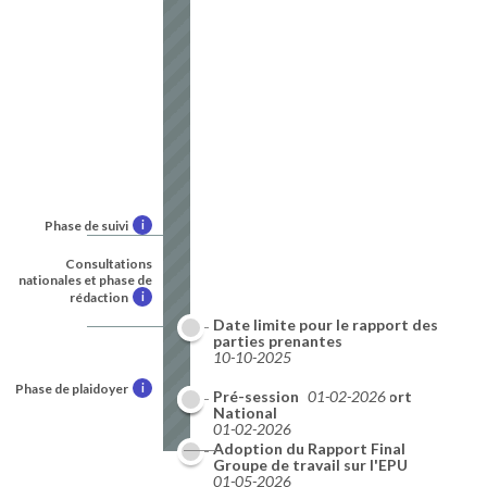
Phase de suivi
i
Consultations
nationales et phase de
rédaction
i
Date limite pour le rapport des
parties prenantes
10-10-2025
Phase de plaidoyer
i
Date limite pour le Rapport
Pré-session
01-02-2026
National
01-02-2026
Adoption du Rapport Final
09-2026
Groupe de travail sur l'EPU
01-05-2026