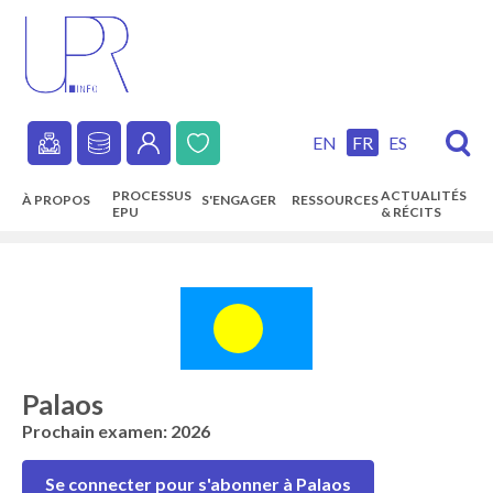
Skip
to
main
content
EN
FR
ES
Secondary
PROCESSUS
ACTUALITÉS
À PROPOS
S'ENGAGER
RESSOURCES
navigation
EPU
& RÉCITS
Main
navigation
Palaos
Prochain examen: 2026
Se connecter pour s'abonner à Palaos