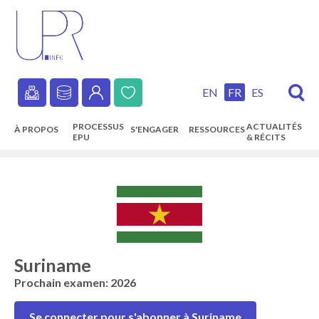
Skip
to
main
content
EN
FR
ES
Secondary
PROCESSUS
ACTUALITÉS
À PROPOS
S'ENGAGER
RESSOURCES
navigation
EPU
& RÉCITS
Main
navigation
Suriname
Prochain examen: 2026
Se connecter pour s'abonner à Suriname