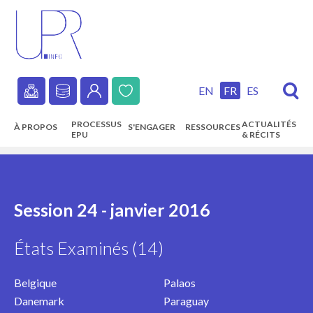
Skip
to
main
content
EN
FR
ES
Secondary
PROCESSUS
ACTUALITÉS
À PROPOS
S'ENGAGER
RESSOURCES
navigation
EPU
& RÉCITS
Main
navigation
Session 24 - janvier 2016
États Examinés (14)
Belgique
Palaos
Danemark
Paraguay