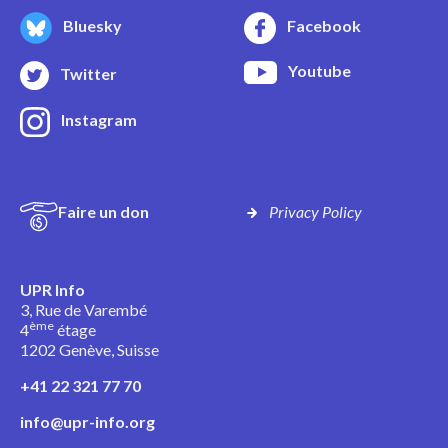
Bluesky
Facebook
Youtube
Twitter
Instagram
Faire un don
Privacy Policy
UPR Info
3, Rue de Varembé
ème
4
étage
1202 Genève, Suisse
+41 22 321 77 70
info@upr-info.org