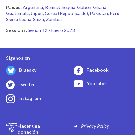
Países:
Argentina
Benin
Chequia
Gabón
Ghana
Guatemala
Japón
Corea (República de)
Pakistán
Perú
Sierra Leona
Suiza
Zambia
Sessions:
Sesión 42 - Enero 2023
Síganos en
Bluesky
Facebook
Youtube
Twitter
Instagram
Hacer una
Privacy Policy
donación