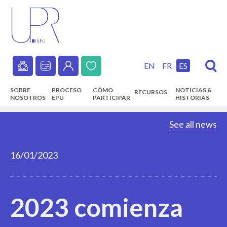
Skip
to
main
content
EN
FR
ES
Secondary
SOBRE
PROCESO
CÓMO
NOTICIAS &
RECURSOS
navigation
NOSOTROS
EPU
PARTICIPAR
HISTORIAS
Main
See all news
navigation
16/01/2023
2023 comienza