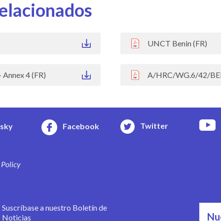
elacionados
UNCT Benin (FR)
Annex 4 (FR)
A/HRC/WG.6/42/BEN/
Twitter
esky
Facebook
 Policy
Suscríbase a nuestro Boletín de
Nu
Noticias