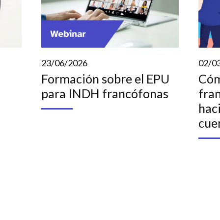
23/06/2026
02/0
Formación sobre el EPU
Cóm
para INDH francófonas
fra
hac
cue