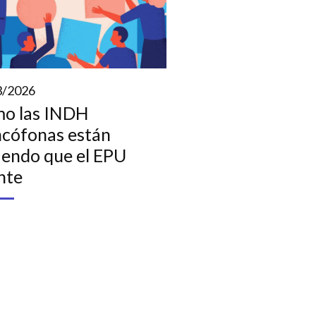
3/2026
o las INDH
ncófonas están
iendo que el EPU
nte