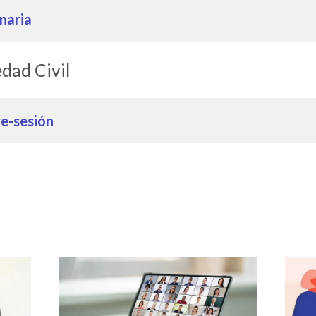
naria
edad Civil
re-sesión