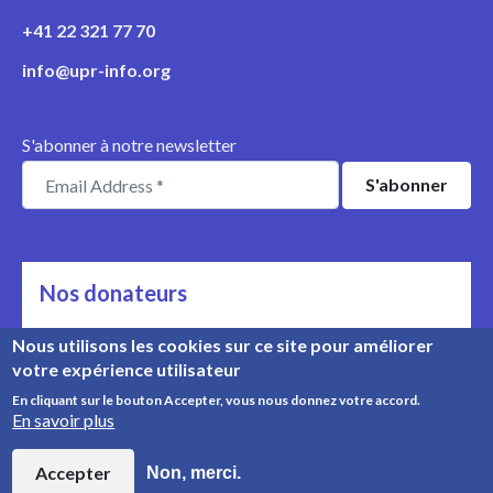
+41 22 321 77 70
info@upr-info.org
S'abonner à notre newsletter
Nos donateurs
Ils nous soutiennent
Nous utilisons les cookies sur ce site pour améliorer
votre expérience utilisateur
Rencontrez nos donateurs
En cliquant sur le bouton Accepter, vous nous donnez votre accord.
En savoir plus
© Copyright 2008-2026, UPR Info | Organisation n° CHE-
454.230.023
Accepter
Non, merci.