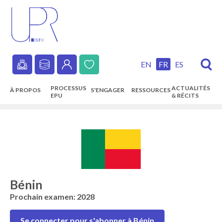
Skip
to
main
content
EN
FR
ES
Secondary
PROCESSUS
ACTUALITÉS
À PROPOS
S'ENGAGER
RESSOURCES
navigation
EPU
& RÉCITS
Main
navigation
Bénin
Prochain examen: 2028
Se connecter pour s'abonner à Bénin