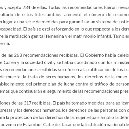
 y aceptó 234 de ellas. Todas las recomendaciones fueron revis
esultado de estos intercambios, aumentó el número de recome
ugar a una serie de medidas para garantizar un sistema de justic
scapacidad. El país se está esforzando en lo que respecta a los der
 la mutilación genital femenina y el matrimonio infantil. Tambi
terna.
de las 263 recomendaciones recibidas. El Gobierno había celeb
orea y la sociedad civil y se había coordinado con los ministe
recomendaciones recibidas se refieren a la ratificación de los t
de muerte, la trata de seres humanos, los derechos de la mujer 
blecimiento del primer plan de lucha contra el tráfico de persona
además que continuarán el seguimiento de las recomendaciones pre
nes de las 317 recibidas. El país ha tomado medidas para aplica
empresas y los derechos humanos, los derechos de las personas con 
ara la protección de los derechos de la mujer, el país amplió la def
 Convenio de Estambul. Cabe destacar que la institución nacional 