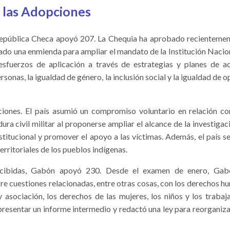
 las Adopciones
epública Checa apoyó 207. La Chequia ha aprobado recientemente
ado una enmienda para ampliar el mandato de la Institución Nac
sfuerzos de aplicación a través de estrategias y planes de a
ersonas, la igualdad de género, la inclusión social y la igualdad de
ones. El país asumió un compromiso voluntario en relación co
ura civil militar al proponerse ampliar el alcance de la investigac
nstitucional y promover el apoyo a las víctimas. Además, el país 
erritoriales de los pueblos indígenas.
cibidas, Gabón apoyó 230. Desde el examen de enero, Gabó
 cuestiones relacionadas, entre otras cosas, con los derechos hu
y asociación, los derechos de las mujeres, los niños y los traba
presentar un informe intermedio y redactó una ley para reorganiza