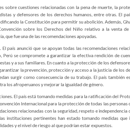
sobre cuestiones relacionadas con la pena de muerte, la protec
odistas y defensores de los derechos humanos, entre otras. El 
dificando la Constitución para permitir su abolición. Además, Gha
onvención sobre los Derechos del Niño relativo a la venta de ni
afía, que fue una de las recomendaciones apoyadas.
El país anunció que se apoyan todas las recomendaciones relacio
do, Perú se compromete a garantizar la efectiva rendición de cue
testas y a sus familiares. En cuanto a la protección de los defenso
arantizar la prevención, protección y acceso a la justicia de los
edan surgir como consecuencia de su trabajo. El país también es
ntra los afroperuanos y mejorar la igualdad de género.
es. El país está tomando medidas para la ratificación del Prot
onvención Internacional para la protección de todas las personas 
aciones relacionadas con la seguridad, respeto e independencia d
 instituciones pertinentes han estado tomando medidas que in
lidades y el nivel de riesgo al que podrían estar expuestos.