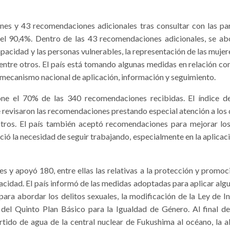
 y 43 recomendaciones adicionales tras consultar con las part
el 90,4%. Dentro de las 43 recomendaciones adicionales, se a
acidad y las personas vulnerables, la representación de las mujeres e
, entre otros. El país está tomando algunas medidas en relación c
 mecanismo nacional de aplicación, información y seguimiento.
one el 70% de las 340 recomendaciones recibidas. El índice 
e revisaron las recomendaciones prestando especial atención a los d
 otros. El país también aceptó recomendaciones para mejorar lo
oció la necesidad de seguir trabajando, especialmente en la aplicac
 y apoyó 180, entre ellas las relativas a la protección y promoci
pacidad. El país informó de las medidas adoptadas para aplicar a
para abordar los delitos sexuales, la modificación de la Ley de I
 del Quinto Plan Básico para la Igualdad de Género. Al final de 
rtido de agua de la central nuclear de Fukushima al océano, la a