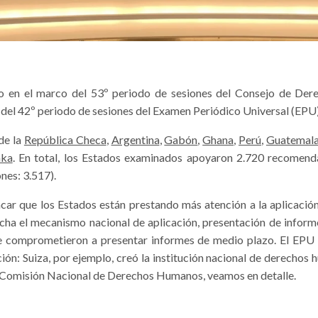
lio en el marco del 53º periodo de sesiones del Consejo de Der
 del 42º periodo de sesiones del Examen Periódico Universal (EPU)
de la
República Checa
,
Argentina
,
Gabón
,
Ghana
,
Perú
,
Guatemal
nka
. En total, los Estados examinados apoyaron 2.720 recomend
nes: 3.517).
acar que los Estados están prestando más atención a la aplicaci
ha el mecanismo nacional de aplicación, presentación de inform
 comprometieron a presentar informes de medio plazo. El EPU 
ón: Suiza, por ejemplo, creó la institución nacional de derech
a Comisión Nacional de Derechos Humanos, veamos en detalle.