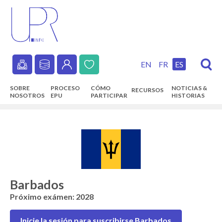
Skip
to
main
content
EN
FR
ES
Secondary
SOBRE
PROCESO
CÓMO
NOTICIAS &
RECURSOS
navigation
NOSOTROS
EPU
PARTICIPAR
HISTORIAS
Main
navigation
Barbados
Próximo exámen: 2028
Inicie la sesión para suscribirse Barbados