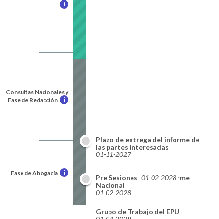
i
Consultas Nacionales y
Fase de Redacción
i
Plazo de entrega del informe de
las partes interesadas
01-11-2027
Fase de Abogacía
i
Plazo de entrega del informe
Pre Sesiones
01-02-2028
Nacional
01-02-2028
Grupo de Trabajo del EPU
01-04-2028