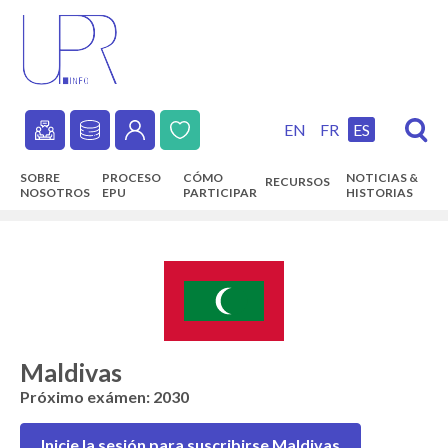
Skip
to
main
content
EN
FR
ES
Secondary
SOBRE
PROCESO
CÓMO
NOTICIAS &
RECURSOS
navigation
NOSOTROS
EPU
PARTICIPAR
HISTORIAS
Main
navigation
Maldivas
Próximo exámen: 2030
Inicie la sesión para suscribirse Maldivas