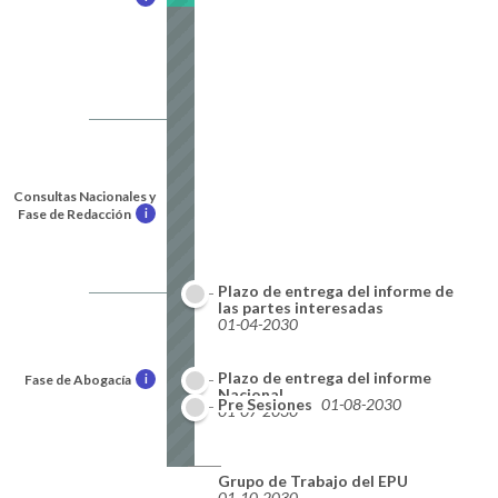
Consultas Nacionales y
Fase de Redacción
i
Plazo de entrega del informe de
las partes interesadas
01-04-2030
Plazo de entrega del informe
Fase de Abogacía
i
Nacional
Pre Sesiones
01-08-2030
01-07-2030
Grupo de Trabajo del EPU
01-10-2030