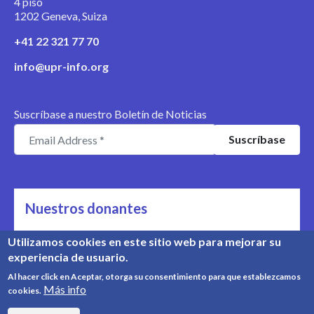
4 piso
1202 Geneva, Suiza
+41 22 321 77 70
info@upr-info.org
Suscríbase a nuestro Boletín de Noticias
Nuestros donantes
Nos apoyan
Utilizamos cookies en este sitio web para mejorar su
experiencia de usuario.
Conozca nuestros donantes
Al hacer click en Aceptar, otorga su consentimiento para que establezcamos
Más info
cookies.
© Copyright 2008-2026, UPR Info | Organización n° CHE-