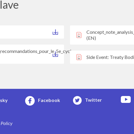
lave
Concept_note_analysi
(EN)
t_recommandations_pour_le_5e_cycle
Side Event: Treaty Bod
Twitter
esky
Facebook
 Policy