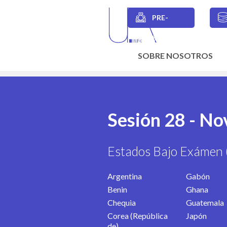
Skip
to
PRE-
main
Secondary
content
SESIONES
navigation
SOBRE NOSOTROS
Main
navigation
Sesión 28 - N
Estados Bajo Exámen 
Argentina
Gabón
Benin
Ghana
Chequia
Guatemala
Corea (República
Japón
de)