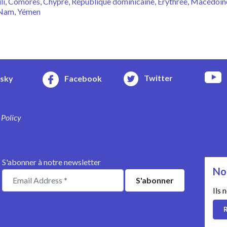
li
Comores
Chypre
République dominicaine
Érythrée
Macédoin
 Nam
Yémen
Twitter
esky
Facebook
 Policy
S'abonner à notre newsletter
No
Ils 
R