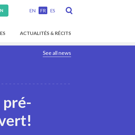
EN
FR
ES
ON
ES
ACTUALITÉS & RÉCITS
See all news
 pré-
vert!