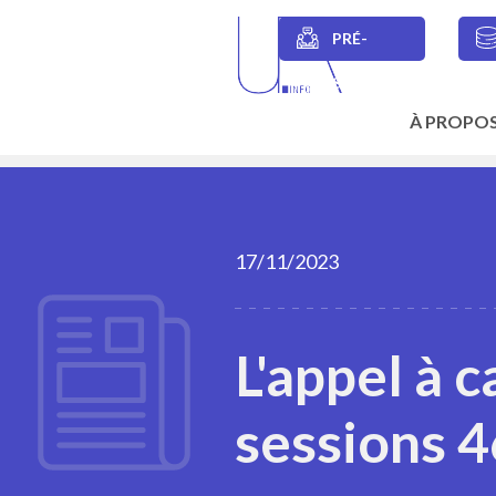
Skip
to
PRÉ-
main
Secondary
content
SESSIONS
navigation
À PROPO
Main
navigation
17/11/2023
L'appel à 
sessions 4