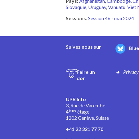
Pays:
Afghanistan
Cambodge
Chi
Slovaquie
Uruguay
Vanuatu
Viet
Sessions:
Session 46 - mai 2024
Suivez nous sur
Blu
Faire un
Privacy
don
UPR Info
3, Rue de Varembé
ème
4
étage
1202 Genève, Suisse
+41 22 321 77 70