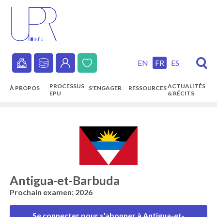
Skip
to
main
content
EN
FR
ES
Secondary
PROCESSUS
ACTUALITÉS
À PROPOS
S'ENGAGER
RESSOURCES
navigation
EPU
& RÉCITS
Main
navigation
Antigua-et-Barbuda
Prochain examen: 2026
Se connecter pour s'abonner à Antigua-et-