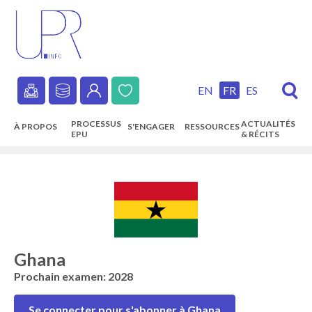
Skip
to
main
content
EN
FR
ES
Secondary
PROCESSUS
ACTUALITÉS
À PROPOS
S'ENGAGER
RESSOURCES
navigation
EPU
& RÉCITS
Main
navigation
Ghana
Prochain examen: 2028
Se connecter pour s'abonner à Ghana