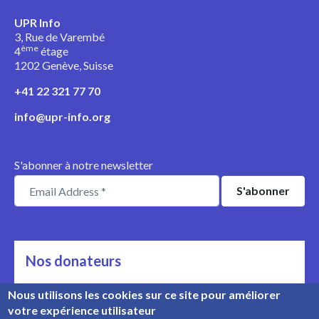
UPR Info
3, Rue de Varembé
ème
4
étage
1202 Genève, Suisse
+41 22 321 77 70
info@upr-info.org
S'abonner à notre newsletter
Nos donateurs
Ils nous soutiennent
Nous utilisons les cookies sur ce site pour améliorer
votre expérience utilisateur
Rencontrez nos donateurs