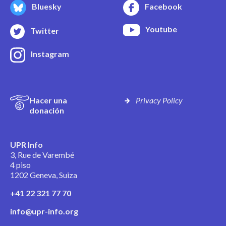
Bluesky
Facebook
Youtube
Twitter
Instagram
Hacer una
Privacy Policy
donación
UPR Info
3, Rue de Varembé
4 piso
1202 Geneva, Suiza
+41 22 321 77 70
info@upr-info.org