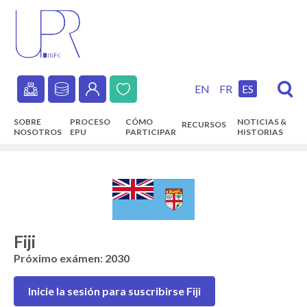
Skip
to
main
content
EN
FR
ES
Secondary
SOBRE
PROCESO
CÓMO
NOTICIAS &
RECURSOS
navigation
NOSOTROS
EPU
PARTICIPAR
HISTORIAS
Main
navigation
Fiji
Próximo exámen: 2030
Inicie la sesión para suscribirse Fiji