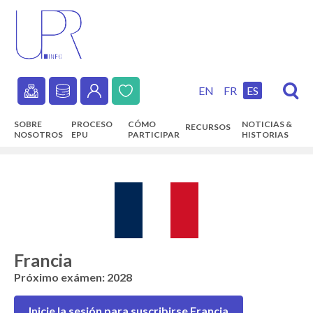
Skip
to
main
content
EN
FR
ES
Secondary
SOBRE
PROCESO
CÓMO
NOTICIAS &
RECURSOS
navigation
NOSOTROS
EPU
PARTICIPAR
HISTORIAS
Main
navigation
Francia
Próximo exámen: 2028
Inicie la sesión para suscribirse Francia