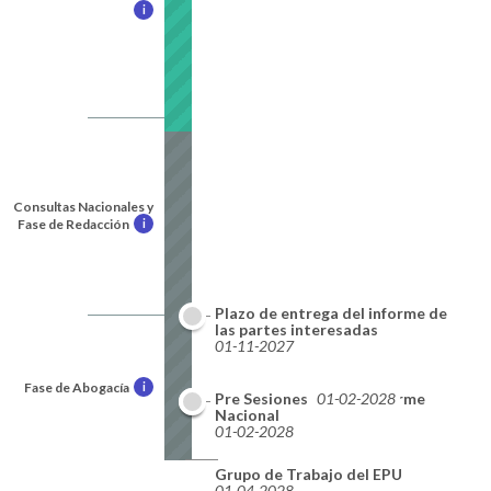
i
Consultas Nacionales y
Fase de Redacción
i
Plazo de entrega del informe de
las partes interesadas
01-11-2027
Fase de Abogacía
i
Plazo de entrega del informe
Pre Sesiones
01-02-2028
Nacional
01-02-2028
Grupo de Trabajo del EPU
01-04-2028