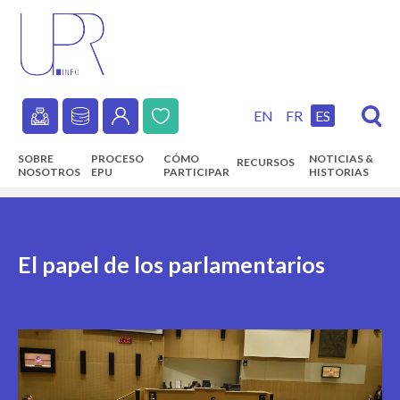
Skip
to
main
content
EN
FR
ES
Secondary
SOBRE
PROCESO
CÓMO
NOTICIAS &
RECURSOS
navigation
NOSOTROS
EPU
PARTICIPAR
HISTORIAS
Main
navigation
El papel de los parlamentarios