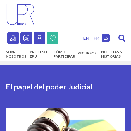
Skip
to
main
content
EN
FR
ES
Secondary
SOBRE
PROCESO
CÓMO
NOTICIAS &
RECURSOS
navigation
NOSOTROS
EPU
PARTICIPAR
HISTORIAS
Main
navigation
El papel del poder Judicial