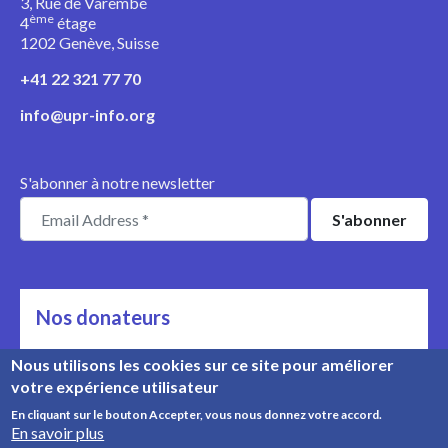
3, Rue de Varembé
ème
4
étage
1202 Genève, Suisse
+41 22 321 77 70
info@upr-info.org
S'abonner à notre newsletter
Nos donateurs
Ils nous soutiennent
Nous utilisons les cookies sur ce site pour améliorer
votre expérience utilisateur
Rencontrez nos donateurs
En cliquant sur le bouton Accepter, vous nous donnez votre accord.
En savoir plus