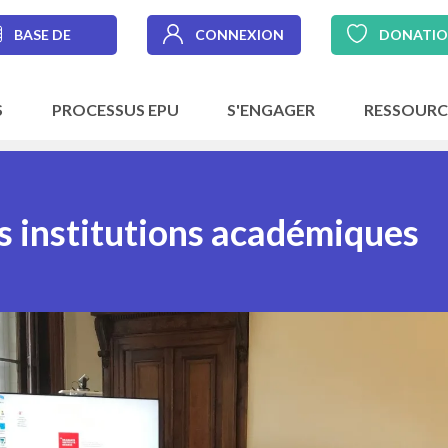
BASE DE
CONNEXION
DONATI
DONNÉES
S
PROCESSUS EPU
S'ENGAGER
RESSOURC
es institutions académiques