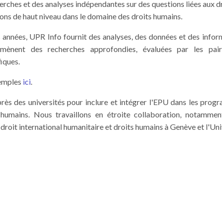
rches et des analyses indépendantes sur des questions liées aux dr
ons de haut niveau dans le domaine des droits humains.
années, UPR Info fournit des analyses, des données et des inform
i mènent des recherches approfondies, évaluées par les pai
iques.
xemples
ici
.
rès des universités pour inclure et intégrer l'EPU dans les pro
humains. Nous travaillons en étroite collaboration, notammen
droit international humanitaire et droits humains à Genève et l'Un