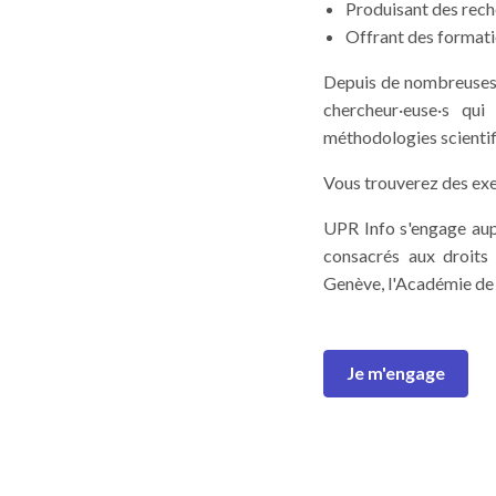
Produisant des reche
Offrant des formati
Depuis de nombreuses 
chercheur·euse·s qu
méthodologies scientif
Vous trouverez des e
UPR Info s'engage aup
consacrés aux droits 
Genève, l'Académie de 
Je m'engage