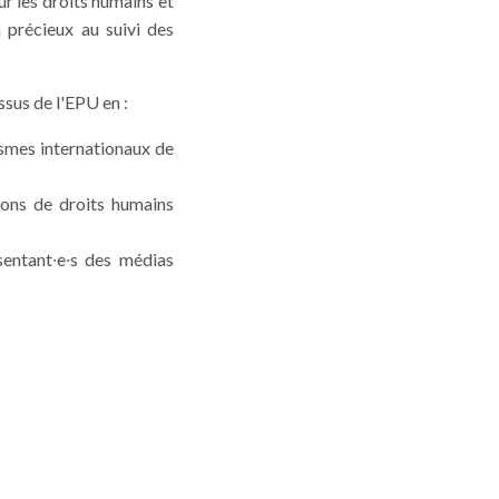
ur les droits humains et
 précieux au suivi des
ssus de l'EPU en :
ismes internationaux de
ions de droits humains
sentant
∙
e
∙
s des médias