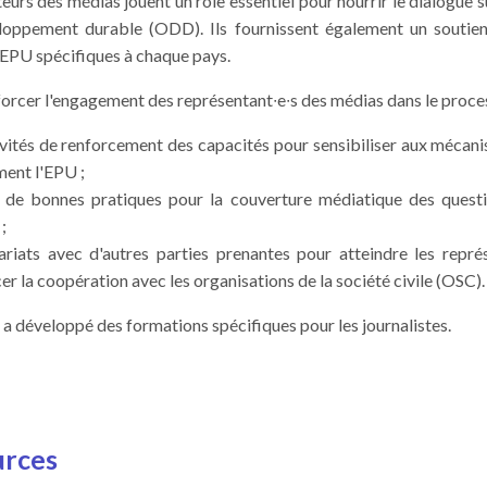
eurs des médias jouent un rôle essentiel pour nourrir le dialogue s
loppement durable (ODD). Ils fournissent également un soutien
EPU spécifiques à chaque pays.
nforcer l'engagement des représentant
∙
e
∙
s des médias dans le proce
vités de renforcement des capacités pour sensibiliser aux mécan
ent l'EPU ;
ge de bonnes pratiques pour la couverture médiatique des quest
;
riats avec d'autres parties prenantes pour atteindre les repré
er la coopération avec les organisations de la société civile (OSC).
a développé des formations spécifiques pour les journalistes.
urces