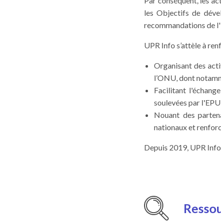
Par conséquent, les act
les Objectifs de déve
recommandations de l'
UPR Info s’attèle à re
Organisant des acti
l’ONU, dont notamm
Facilitant l'échan
soulevées par l'EPU 
Nouant des partena
nationaux et renforc
Depuis 2019, UPR Info 
Resso