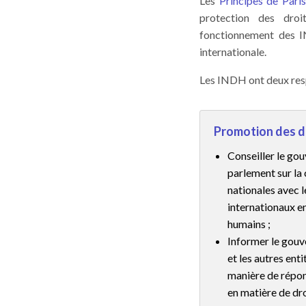
Les
Principes de Pari
protection des dro
fonctionnement des I
internationale.
Les INDH ont deux resp
Promotion des d
Conseiller le go
parlement sur la 
nationales avec 
internationaux e
humains ;
Informer le gouv
et les autres enti
manière de répo
en matière de dro