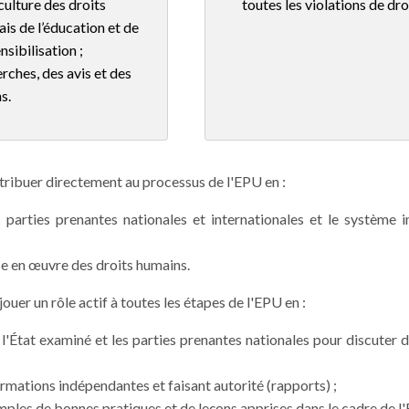
ulture des droits
toutes les violations
de
dro
ais de l’éducation et de
sibilisation ;
rches, des avis et des
s.
tribuer directement au
processus de l'EPU en :
parties prenantes nationales et internationales et le système i
se en œuvre des droits humains.
jouer un rôle actif à toutes les étapes de l'EPU en :
e l'État examiné et les parties prenantes
nationales
pour discuter 
rmations indépendantes et faisant autorité (rapports) ;
ples de bonnes pratiques et de leçons apprises dans le cadre de l'