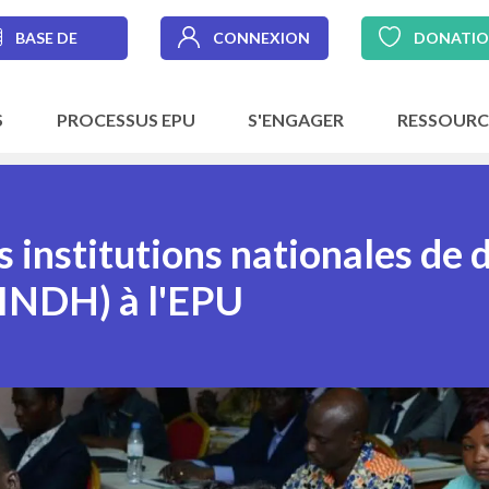
BASE DE
CONNEXION
DONATI
DONNÉES
S
PROCESSUS EPU
S'ENGAGER
RESSOURC
s institutions nationales de 
INDH) à l'EPU