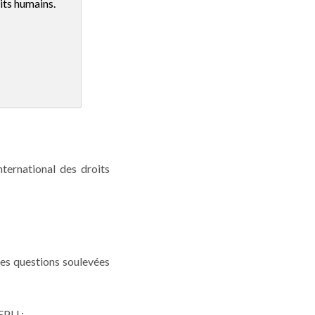
its humains.
nternational des droits
des questions soulevées
EPU ;