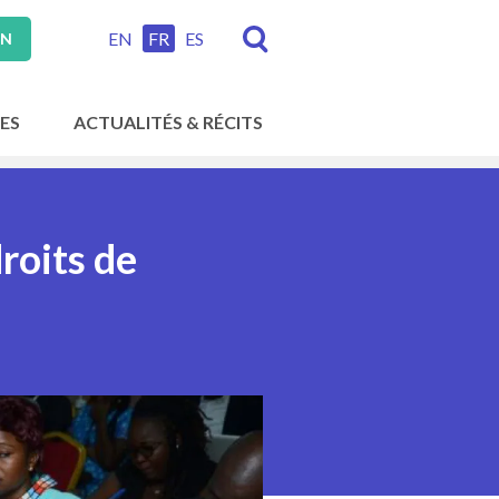
EN
FR
ES
ON
ES
ACTUALITÉS & RÉCITS
droits de