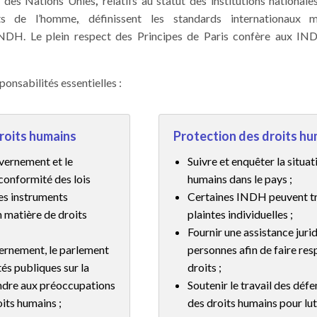
s
des Nations Unies
,
relatifs au statut des institutions national
its de l’homme
,
définissent les standards internationaux m
NDH. Le plein respect des Principes de Paris confère aux IN
onsabilités essentielles :
roits humains
Protection des droits hu
uvernement et le
Suivre et enquêter la situat
conformité des lois
humains dans le pays ;
les instruments
Certaines INDH peuvent tr
n matière de droits
plaintes individuelles ;
Fournir une assistance juri
ernement, le parlement
personnes afin de faire res
tés publiques sur la
droits ;
ndre aux préoccupations
Soutenir le travail des déf
its humains ;
des droits humains pour lu