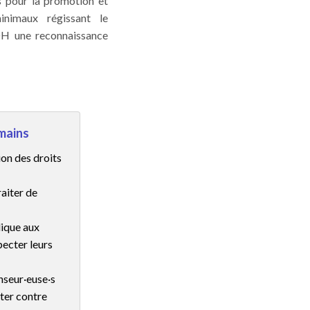
es pour la promotion et
inimaux régissant le
DH une reconnaissance
mains
ion des droits
aiter de
dique aux
pecter leurs
enseur·euse·s
tter contre