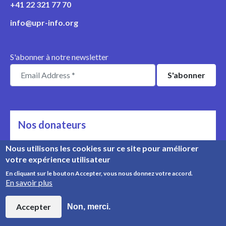
+41 22 321 77 70
info@upr-info.org
S'abonner à notre newsletter
Nos donateurs
Ils nous soutiennent
Nous utilisons les cookies sur ce site pour améliorer
votre expérience utilisateur
Rencontrez nos donateurs
En cliquant sur le bouton Accepter, vous nous donnez votre accord.
En savoir plus
© Copyright 2008-2026, UPR Info | Organisation n° CHE-
454.230.023
Accepter
Non, merci.