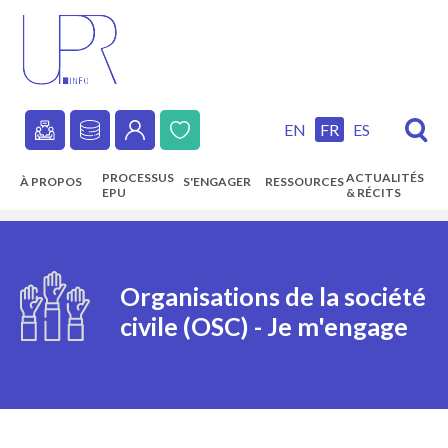
Skip
to
main
content
EN
FR
ES
Secondary
PROCESSUS
ACTUALITÉS
À PROPOS
S'ENGAGER
RESSOURCES
navigation
EPU
& RÉCITS
Main
navigation
Organisations de la société
civile (OSC) - Je m'engage