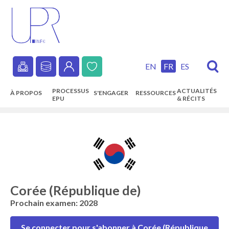
Skip
to
main
content
EN
FR
ES
Secondary
PROCESSUS
ACTUALITÉS
À PROPOS
S'ENGAGER
RESSOURCES
navigation
EPU
& RÉCITS
Main
navigation
Corée (République de)
Prochain examen: 2028
Se connecter pour s'abonner à Corée (République