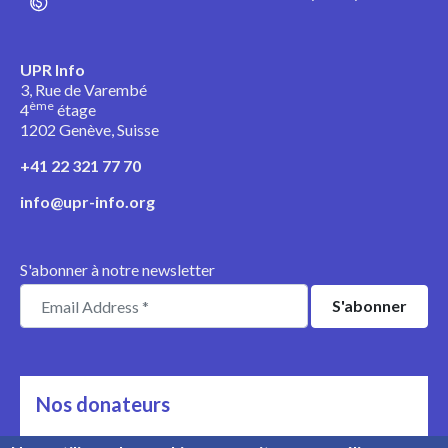
UPR Info
3, Rue de Varembé
ème
4
étage
1202 Genève, Suisse
+41 22 321 77 70
info@upr-info.org
S'abonner à notre newsletter
Nos donateurs
Ils nous soutiennent