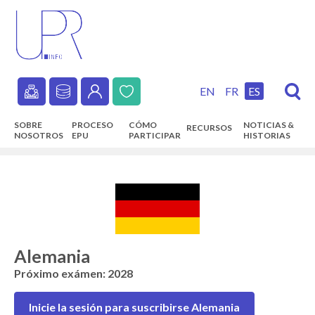
Skip
to
main
content
EN
FR
ES
Secondary
SOBRE
PROCESO
CÓMO
NOTICIAS &
RECURSOS
navigation
NOSOTROS
EPU
PARTICIPAR
HISTORIAS
Main
navigation
Alemania
Próximo exámen: 2028
Inicie la sesión para suscribirse Alemania